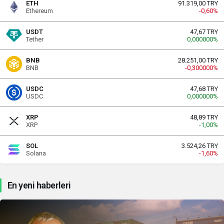
ETH
91.319,00 TRY
Ethereum
-0,60%
USDT
47,67 TRY
Tether
0,000000%
BNB
28.251,00 TRY
BNB
-0,300000%
USDC
47,68 TRY
USDC
0,000000%
XRP
48,89 TRY
XRP
-1,00%
SOL
3.524,26 TRY
Solana
-1,60%
En yeni haberleri