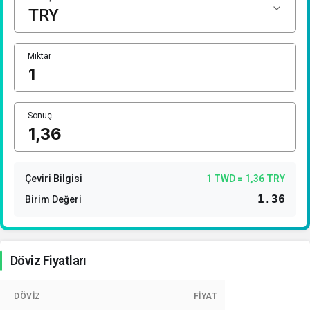
1 Euro Kaç TL ?
1 CHF Kaç TL ?
Miktar
1 RUB Kaç TL ?
1 CNY Kaç TL ?
Sonuç
Çeviri Bilgisi
1 TWD = 1,36 TRY
1.36
Birim Değeri
Döviz Fiyatları
DÖVIZ
FIYAT