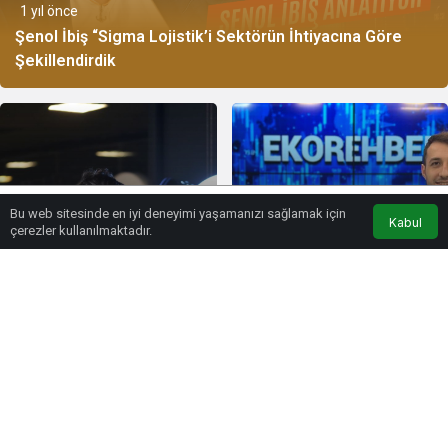
1 yıl önce
Şenol İbiş “Sigma Lojistik’i Sektörün İhtiyacına Göre
Şekillendirdik
Bu web sitesinde en iyi deneyimi yaşamanızı sağlamak için
Kabul
Lonca Medya
Youtube
Anasayfa
çerezler kullanılmaktadır.
1 yıl önce
Ticaret Savaşları
1 yıl önce
Kripto’nun Geleceğini
Ekorehber’de Blockchain
Nasıl Etkileyecek?
ve Web3 Konuşuldu