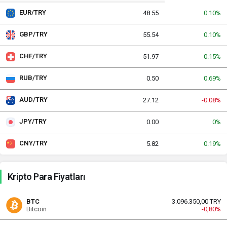
EUR/TRY
48.55
0.10%
GBP/TRY
55.54
0.10%
CHF/TRY
51.97
0.15%
RUB/TRY
0.50
0.69%
AUD/TRY
27.12
-0.08%
JPY/TRY
0.00
0%
CNY/TRY
5.82
0.19%
Kripto Para Fiyatları
BTC
3.096.350,00 TRY
Bitcoin
-0,80%