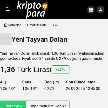
Haberler
Döviz Kurları
TWD
Yeni Tayvan Doları
Yeni Tayvan Doları anlık olarak 1,36 Türk Lirası fiyatından işlem
görmektedir. Fiyatı son 24 saatte 0.27% değişim göstermiştir..
1,36
Türk Lirası
+0.27%
Alış
Satış
Değişim
Son Güncelleme
1.36
TRY
1.36
TRY
0.27
%
26.09.2025 13:45:00
Tradingview
Diğer Paritelere Göz At