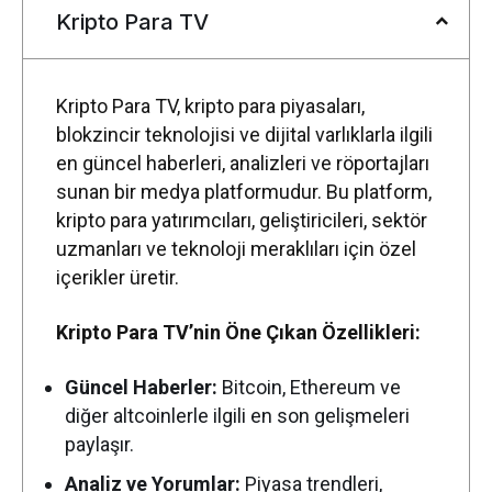
Kripto Para TV
Audiera
156,20
126,22
161,60
32.
0,129058
0,111365
0,128766
16.
Pump.fun
Kripto Para TV, kripto para piyasaları,
Spiko
blokzincir teknolojisi ve dijital varlıklarla ilgili
Amundi
en güncel haberleri, analizleri ve röportajları
Overnight
55,43
55,43
55,69
-0.
Swap Fund
sunan bir medya platformudur. Bu platform,
(EUR)
kripto para yatırımcıları, geliştiricileri, sektör
uzmanları ve teknoloji meraklıları için özel
Ethereum
310,37
308,67
313,68
Classic
içerikler üretir.
Pi
4,27
4,25
4,44
-1.
Kripto Para TV’nin Öne Çıkan Özellikleri:
Network
Invesco
Güncel Haberler:
Bitcoin, Ethereum ve
Short
Duration US
diğer altcoinlerle ilgili en son gelişmeleri
532,80
532,80
532,80
Government
paylaşır.
Securities
Fund
Analiz ve Yorumlar:
Piyasa trendleri,