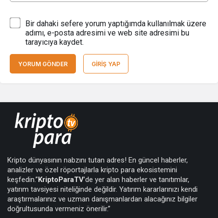
Arbitrum
3,70
3,68
3,81
-2.
USX
47,66
47,65
47,67
Bir dahaki sefere yorum yaptığımda kullanılmak üzere
adımı, e-posta adresimi ve web site adresimi bu
tarayıcıya kaydet.
Aptos
28,55
28,38
29,23
-0.
TrueUSD
47,51
47,43
47,55
YORUM GÖNDER
GIRIŞ YAP
Kripto dünyasının nabzını tutan adres! En güncel haberler,
analizler ve özel röportajlarla kripto para ekosistemini
keşfedin.”
KriptoParaTV
’de yer alan haberler ve tanıtımlar,
yatırım tavsiyesi niteliğinde değildir. Yatırım kararlarınızı kendi
araştırmalarınız ve uzman danışmanlardan alacağınız bilgiler
doğrultusunda vermeniz önerilir.”