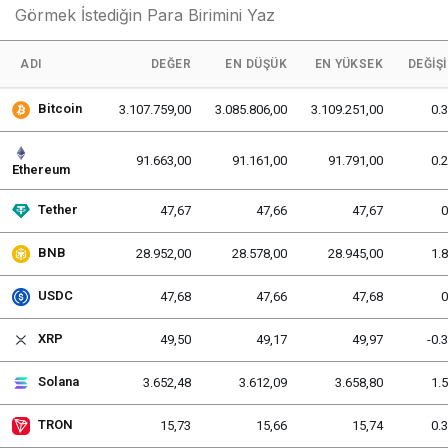
ADI
DEĞER
EN DÜŞÜK
EN YÜKSEK
DEĞIŞ
Bitcoin
3.107.759,00
3.085.806,00
3.109.251,00
0.
91.663,00
91.161,00
91.791,00
0.
Ethereum
Tether
47,67
47,66
47,67
BNB
28.952,00
28.578,00
28.945,00
1.
USDC
47,68
47,66
47,68
XRP
49,50
49,17
49,97
-0.
Solana
3.652,48
3.612,09
3.658,80
1.
TRON
15,73
15,66
15,74
0.