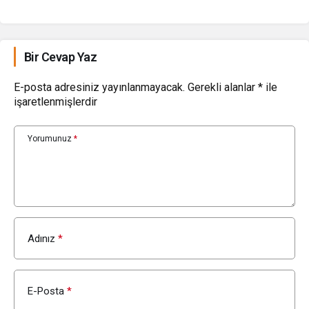
YLDS
47,67
47,67
47,73
-0.
Jupiter
8,82
8,74
8,89
1.
Bir Cevap Yaz
Lighter
111,09
107,87
112,02
0.
E-posta adresiniz yayınlanmayacak.
Gerekli alanlar
*
ile
işaretlenmişlerdir
Filecoin
33,81
33,72
34,31
-0.
Venice
552,12
529,18
557,62
3.
Yorumunuz
*
Token
Usual
47,63
47,62
47,64
USD
XDC
1,28
1,27
1,29
0.
Network
Adınız
*
Flare
0,289839
0,288105
0,291855
币安人生
24,48
24,20
25,22
0.
(BinanceLife)
E-Posta
*