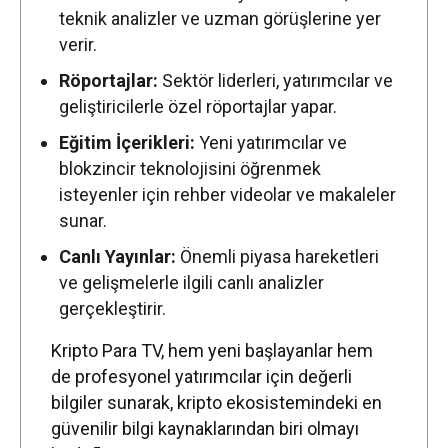
teknik analizler ve uzman görüşlerine yer
Blockchain
5.064,04
5.064,04
5.064,04
Capital
verir.
Röportajlar:
Sektör liderleri, yatırımcılar ve
Spiko EU
T-Bills Money
57,99
57,99
58,26
-0.
geliştiricilerle özel röportajlar yapar.
Market Fund
Eğitim İçerikleri:
Yeni yatırımcılar ve
KuCoin
320,06
317,73
320,47
blokzincir teknolojisini öğrenmek
Janus
isteyenler için rehber videolar ve makaleler
Henderson
sunar.
Anemoy
53,04
53,04
53,04
Treasury
Fund
Canlı Yayınlar:
Önemli piyasa hareketleri
ve gelişmelerle ilgili canlı analizler
Ethena
4,18
4,15
4,38
-3.
gerçekleştirir.
Quant
2.806,45
2.799,60
2.854,81
-1.
Kripto Para TV, hem yeni başlayanlar hem
JUST
4,96
4,78
5,00
1.
de profesyonel yatırımcılar için değerli
bilgiler sunarak, kripto ekosistemindeki en
POL (ex-
3,69
3,60
3,73
2.
MATIC)
güvenilir bilgi kaynaklarından biri olmayı