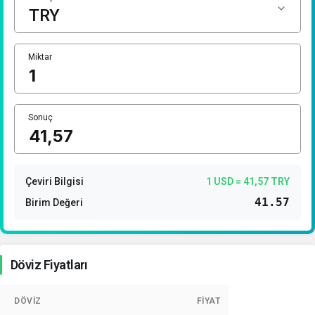
1 Dolar Kaç TL ?
1 Euro Kaç TL ?
1 Euro Kaç TL ?
Miktar
1 CHF Kaç TL ?
1 RUB Kaç TL ?
Sonuç
1 CNY Kaç TL ?
Çeviri Bilgisi
1 USD = 41,57 TRY
41.57
Birim Değeri
Döviz Fiyatları
DÖVIZ
FIYAT