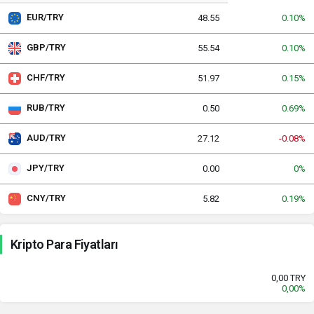
EUR/TRY
48.55
0.10%
GBP/TRY
55.54
0.10%
CHF/TRY
51.97
0.15%
RUB/TRY
0.50
0.69%
AUD/TRY
27.12
-0.08%
JPY/TRY
0.00
0%
CNY/TRY
5.82
0.19%
Kripto Para Fiyatları
0,00 TRY
0,00%