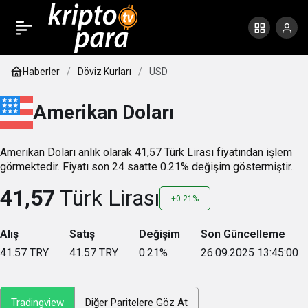
Haberler
Döviz Kurları
USD
Amerikan Doları
Amerikan Doları anlık olarak 41,57 Türk Lirası fiyatından işlem
görmektedir. Fiyatı son 24 saatte 0.21% değişim göstermiştir..
41,57
Türk Lirası
+0.21%
Alış
Satış
Değişim
Son Güncelleme
41.57
TRY
41.57
TRY
0.21
%
26.09.2025 13:45:00
Tradingview
Diğer Paritelere Göz At