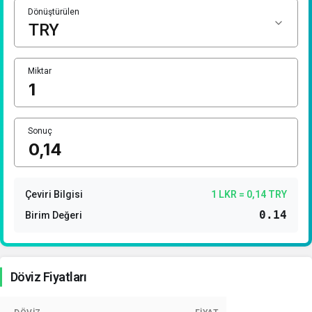
1 Dolar Kaç TL ?
Dönüştürülen
1 Euro Kaç TL ?
1 Euro Kaç TL ?
1 CHF Kaç TL ?
Miktar
1 RUB Kaç TL ?
1 CNY Kaç TL ?
Sonuç
Çeviri Bilgisi
1 LKR = 0,14 TRY
0.14
Birim Değeri
Döviz Fiyatları