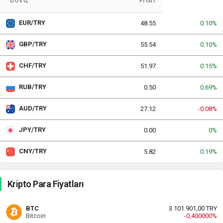
DÖVIZ
FIYAT
EUR/TRY
48.55
0.10%
GBP/TRY
55.54
0.10%
CHF/TRY
51.97
0.15%
RUB/TRY
0.50
0.69%
AUD/TRY
27.12
-0.08%
JPY/TRY
0.00
0%
CNY/TRY
5.82
0.19%
Kripto Para Fiyatları
BTC
3.101.901,00 TRY
Bitcoin
-0,400000%