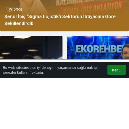
1 yıl önce
Şenol İbiş “Sigma Lojistik’i Sektörün İhtiyacına Göre
Şekillendirdik
Bu web sitesinde en iyi deneyimi yaşamanızı sağlamak için
Kabul
Lonca Medya
Youtube
Anasayfa
çerezler kullanılmaktadır.
1 yıl önce
Ticaret Savaşları
1 yıl önce
Kripto’nun Geleceğini
Ekorehber’de Blockchain
Nasıl Etkileyecek?
ve Web3 Konuşuldu