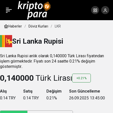
Haberler
Döviz Kurları
LKR
Sri Lanka Rupisi
Sri Lanka Rupisi anlık olarak 0,140000 Türk Lirası fiyatından
işlem görmektedir. Fiyatı son 24 saatte 0.21% değişim
göstermiştir..
0,140000
Türk Lirası
+0.21%
Alış
Satış
Değişim
Son Güncelleme
0.14
TRY
0.14
TRY
0.21
%
26.09.2025 13:45:00