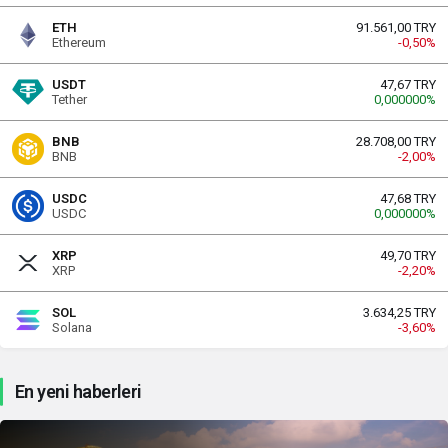
ETH
91.561,00 TRY
Ethereum
-0,50%
USDT
47,67 TRY
Tether
0,000000%
BNB
28.708,00 TRY
BNB
-2,00%
USDC
47,68 TRY
USDC
0,000000%
XRP
49,70 TRY
XRP
-2,20%
SOL
3.634,25 TRY
Solana
-3,60%
En yeni haberleri