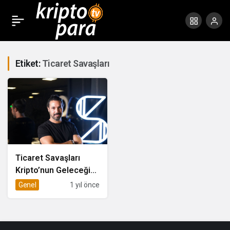
Etiket:
Ticaret Savaşları
Ticaret Savaşları
Kripto’nun Geleceğini
Nasıl Etkileyecek?
Genel
1 yıl önce