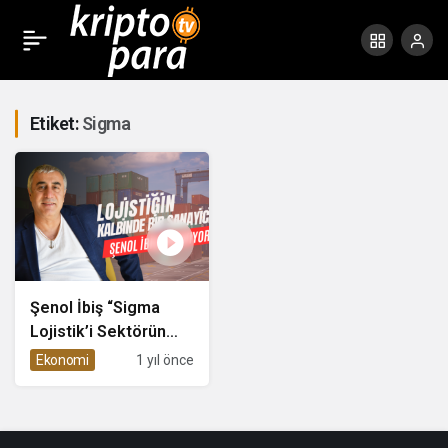
Etiket:
Sigma
Şenol İbiş “Sigma
Lojistik’i Sektörün
İhtiyacına Göre
Ekonomi
1 yıl önce
Şekillendirdik