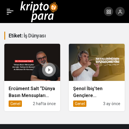
Etiket:
İş Dünyası
Ercüment Salt “Dünya
Şenol İbiş’ten
Basın Mensupları
Gençlere
Derneği, Türkiye’de
“Hayallerinizden
Genel
2 hafta önce
Genel
3 ay önce
Benzeri Az Bulunan
Vazgeçmeyin”
Bir Kuruluş”